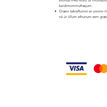
blöndu með krafti úr mölvub
kardimommufræjum.
Græni tekrafturinn er unninn 
ná úr öllum efnunum sem græ