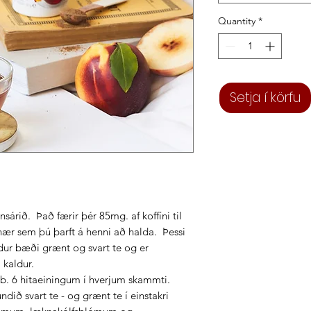
Quantity
*
Setja í körfu
nsárið. Það færir þér 85mg. af koffíni til
nær sem þú þarft á henni að halda. Þessi
dur bæði grænt og svart te og er
 kaldur.
.b. 6 hitaeiningum í hverjum skammti.
ið svart te - og grænt te í einstakri