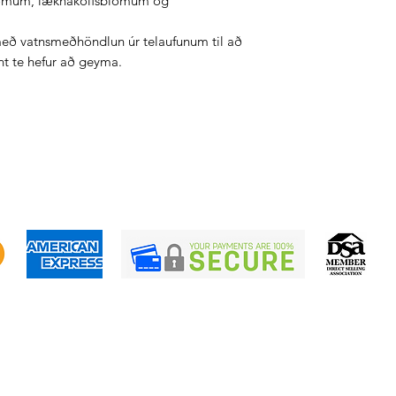
lómum, læknakólfsblómum og
með vatnsmeðhöndlun úr telaufunum til að
nt te hefur að geyma.
Skilafrestur
Greiðsluskilmálar