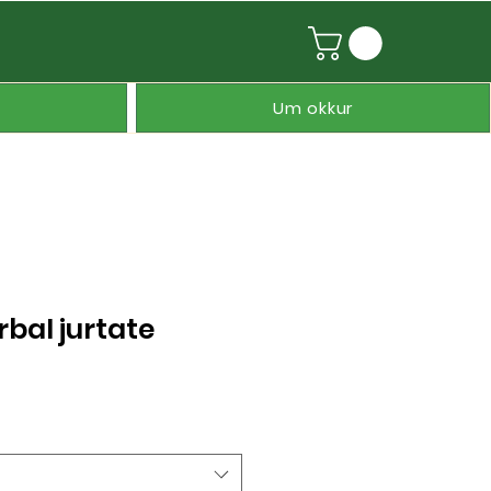
Um okkur
rbal jurtate