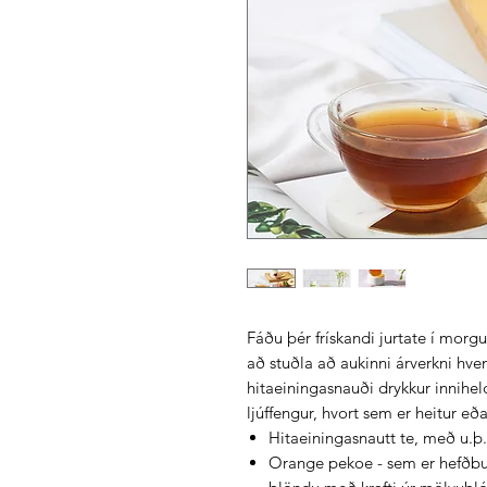
Fáðu þér frískandi jurtate í morgu
að stuðla að aukinni árverkni hve
hitaeiningasnauði drykkur innihel
ljúffengur, hvort sem er heitur eða
Hitaeiningasnautt te, með u.þ
Orange pekoe - sem er hefðbund