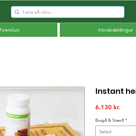
fverslun
Vörubæklingur
Instant he
Price
6.130 kr.
Bragð & Stærð
*
Select